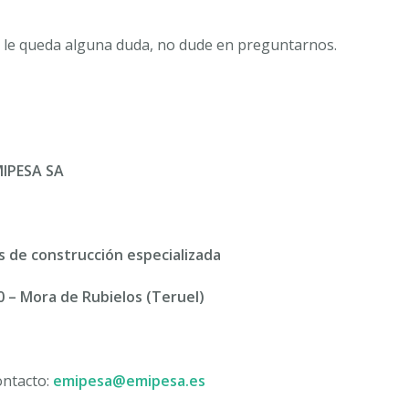
ón le queda alguna duda, no dude en preguntarnos.
IPESA SA
s de construcción especializada
00 – Mora de Rubielos (Teruel)
ontacto:
emipesa@emipesa.es