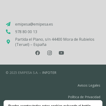
emipesa@emipesa.es
978 80 00 13
Partida el Plano, s/n 44400 Mora de Rubielos
(Teruel) – España
© 2025 EMIPESA S.A. –
INFOTER
Avisos Legales
Política de Privacidad
Puedes aceptar todas estas cookies pulsando el botón